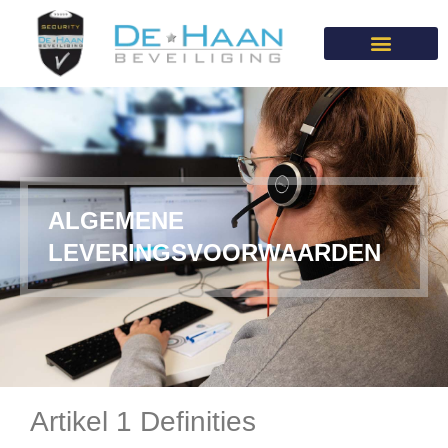
OPLEIDING / VACATURES
ALGEMENE
LEVERINGSVOORWAARDEN
Artikel 1 Definities